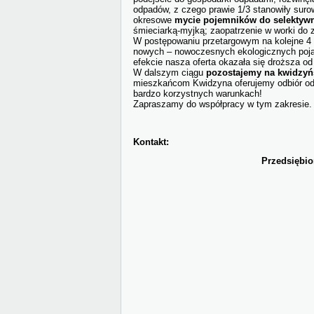
odpadów, z czego prawie 1/3 stanowiły sur
okresowe
mycie pojemników do selektywn
śmieciarką-myjką; zaopatrzenie w worki do z
W postępowaniu przetargowym na kolejne 4 la
nowych – nowoczesnych ekologicznych poja
efekcie nasza oferta okazała się droższa od
W dalszym ciągu
pozostajemy na kwidzyń
mieszkańcom Kwidzyna oferujemy odbiór odp
bardzo korzystnych warunkach!
Zapraszamy do współpracy w tym zakresie.
Kontakt:
Przedsiębio