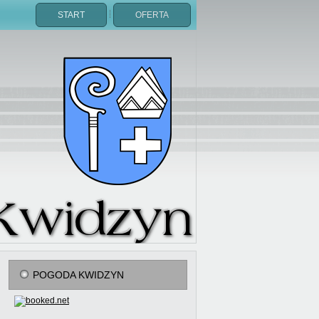
START
OFERTA
POGODA KWIDZYN