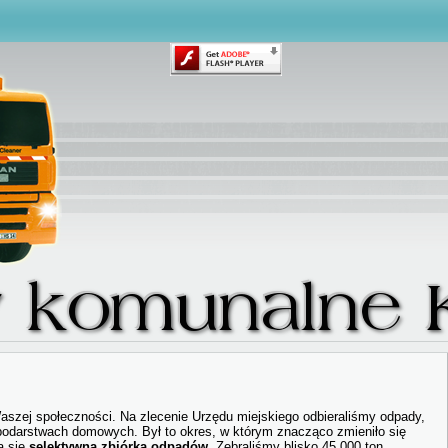
szej społeczności. Na zlecenie Urzędu miejskiego odbieraliśmy odpady,
podarstwach domowych. Był to okres, w którym znacząco zmieniło się
a się
selektywna zbiórka odpadów
. Zebraliśmy blisko 45.000 ton