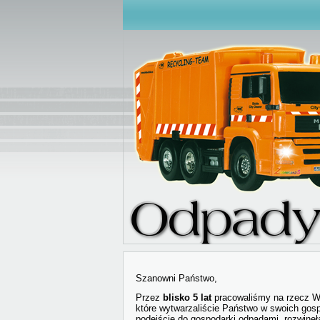
Szanowni Państwo,
Przez
blisko 5 lat
pracowaliśmy na rzecz Wa
które wytwarzaliście Państwo w swoich gos
podejście do gospodarki odpadami, rozwinęł