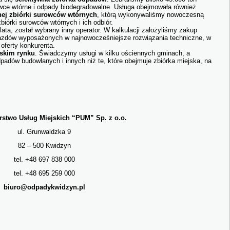
owce wtórne i odpady biodegradowalne. Usługa obejmowała również
ej zbiórki surowców wtórnych
, którą wykonywaliśmy nowoczesną
biórki surowców wtórnych i ich odbiór.
ta, został wybrany inny operator. W kalkulacji założyliśmy zakup
zdów wyposażonych w najnowocześniejsze rozwiązania techniczne, w
 oferty konkurenta.
skim rynku
. Świadczymy usługi w kilku ościennych gminach, a
adów budowlanych i innych niż te, które obejmuje zbiórka miejska, na
rstwo Usług Miejskich “PUM” Sp. z o.o.
ul. Grunwaldzka 9
82 – 500 Kwidzyn
tel. +48 697 838 000
tel. +48 695 259 000
biuro@odpadykwidzyn.pl